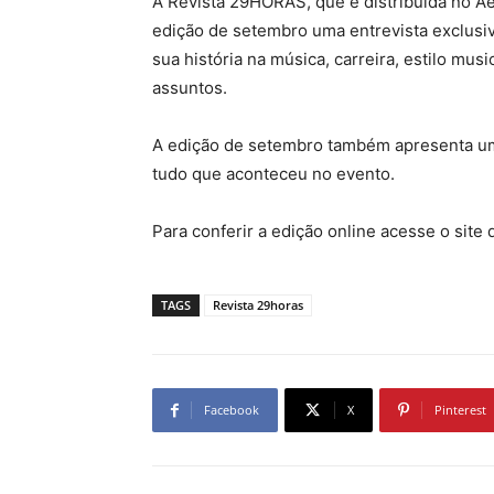
A Revista 29HORAS, que é distribuída no 
edição de setembro uma entrevista exclusiv
sua história na música, carreira, estilo mu
assuntos.
A edição de setembro também apresenta um e
tudo que aconteceu no evento.
Para conferir a edição online acesse o site 
TAGS
Revista 29horas
Facebook
X
Pinterest