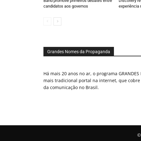
Band promove primeiros debates entre
Discovery r
candidatos aos governos
experiência 
Grandes Nomes da Propaganda
Há mais 20 anos no ar, o programa GRAND
mais tradicional portal na internet, que cobre
da comunicação no Brasil.
©