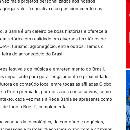
 vez mais projetos personalizados aos nossos
agregar valor à narrativa e ao posicionamento das
, a Bahia é um celeiro de boas histórias e oferece a
m retórica em realidade em diversos territórios de
TQIA+, turismo, agronegócio, entre outros. Temos o
feira do agronegócio do Brasil.
res festivais de música e entretenimento do Brasil.
mais importante para gerar engajamento e proximidade
utora de conteúdo local entre todas as afiliadas Globo
rsa Preta premiado, por dois anos consecutivos, como
ontexto, cada vez mais a Rede Bahia se apresenta como
 de todo o Brasil”, complementa.
 na vanguarda tecnológica, de conteúdo e negócios,
ar pessoas e marcas. “Fechamos o ano com a 4ª maior