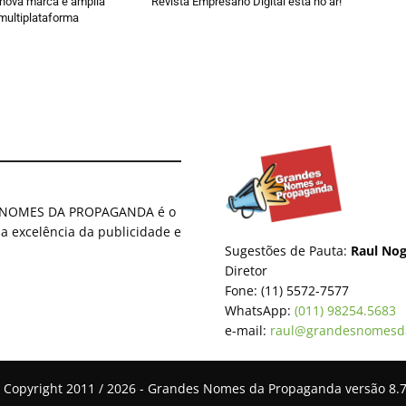
enova marca e amplia
Revista Empresario Digital está no ar!
multiplataforma
ES NOMES DA PROPAGANDA é o
 a excelência da publicidade e
Sugestões de Pauta:
Raul Nog
Diretor
Fone: (11) 5572-7577
WhatsApp:
(011) 98254.5683
e-mail:
raul@grandesnomesd
 Copyright 2011 / 2026 - Grandes Nomes da Propaganda versão 8.7