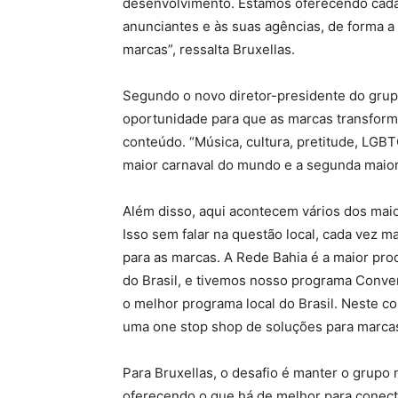
desenvolvimento. Estamos oferecendo cada
anunciantes e às suas agências, de forma a 
marcas”, ressalta Bruxellas.
Segundo o novo diretor-presidente do grupo
oportunidade para que as marcas transforme
conteúdo. “Música, cultura, pretitude, LGB
maior carnaval do mundo e a segunda maior 
Além disso, aqui acontecem vários dos maio
Isso sem falar na questão local, cada vez 
para as marcas. A Rede Bahia é a maior prod
do Brasil, e tivemos nosso programa Conve
o melhor programa local do Brasil. Neste c
uma one stop shop de soluções para marcas
Para Bruxellas, o desafio é manter o grupo
oferecendo o que há de melhor para conect