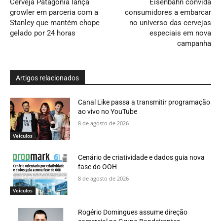
Cerveja Patagonia lança
Eisenbahn convida
growler em parceria com a
consumidores a embarcar
Stanley que mantém chope
no universo das cervejas
gelado por 24 horas
especiais em nova
campanha
Artigos relacionados
Canal Like passa a transmitir programação
ao vivo no YouTube
8 de agosto de 2026
Veículos
Cenário de criatividade e dados guia nova
fase do OOH
8 de agosto de 2026
Veículos
Rogério Domingues assume direção