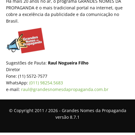
Há mais 20 anos no ar, o programa GRANDES NOMES DA
PROPAGANDA é o mais tradicional portal na internet, que
cobre a excelência da publicidade e da comunicação no
Brasil.
Sugestões de Pauta:
Raul Nogueira Filho
Diretor
Fone: (11) 5572-7577
WhatsApp:
(011) 98254.5683
e-mail:
raul@grandesnomesdapropaganda.com.br
© Copyright 2011 / 2026 - Grandes Nomes da Propaganda
versão 8.7.1