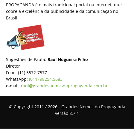
PROPAGANDA é o mais tradicional portal na internet, que
cobre a excelência da publicidade e da comunicação no
Brasil.
Sugestões de Pauta:
Raul Nogueira Filho
Diretor
Fone: (11) 5572-7577
WhatsApp:
(011) 98254.5683
e-mail:
raul@grandesnomesdapropaganda.com.br
© Copyright 2011 / 2026 - Grandes Nomes da Propaganda
versão 8.7.1