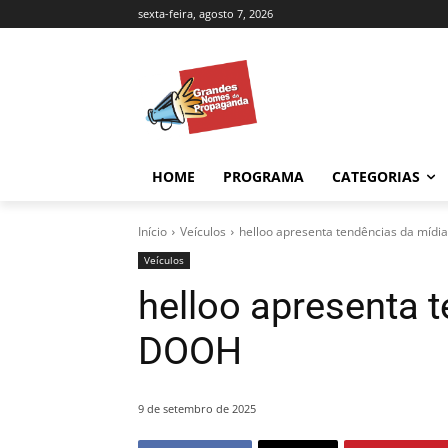
sexta-feira, agosto 7, 2026
HOME
PROGRAMA
CATEGORIAS
Início
Veículos
helloo apresenta tendências da míd
Veículos
helloo apresenta 
DOOH
9 de setembro de 2025