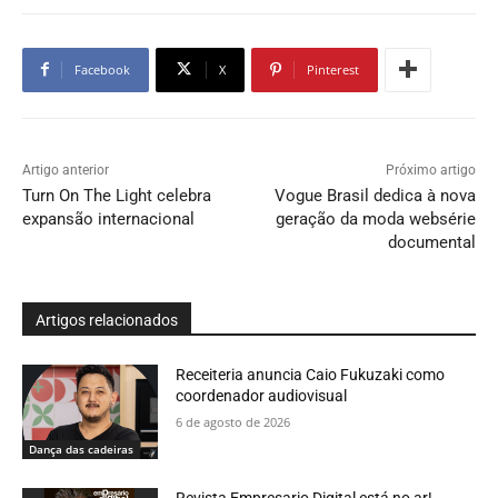
Facebook
X
Pinterest
Artigo anterior
Próximo artigo
Turn On The Light celebra
Vogue Brasil dedica à nova
expansão internacional
geração da moda websérie
documental
Artigos relacionados
Receiteria anuncia Caio Fukuzaki como
coordenador audiovisual
6 de agosto de 2026
Dança das cadeiras