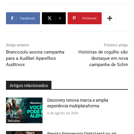
Facebook
X
Pinterest
Artigo anterior
Próximo artigo
Brancozulu assina campanha
Histórias de orgulho são
para a Audibel Aparelhos
destaque em nova
Auditivos
campanha de Schin
Artigos relacionados
Discovery renova marca e amplia
experiência multiplataforma
6 de agosto de 2026
Veículos
Revista Empresario Digital está no ar!