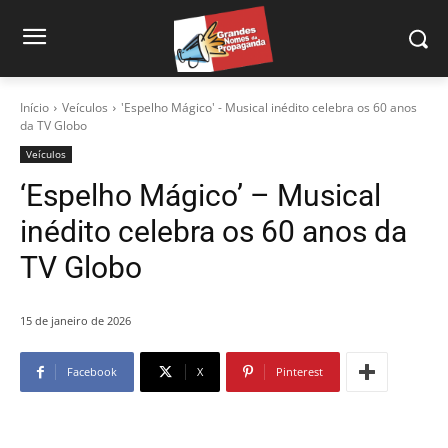
Início
Veículos
'Espelho Mágico' - Musical inédito celebra os 60 anos
da TV Globo
Veículos
‘Espelho Mágico’ – Musical
inédito celebra os 60 anos da
TV Globo
15 de janeiro de 2026
Facebook
X
Pinterest