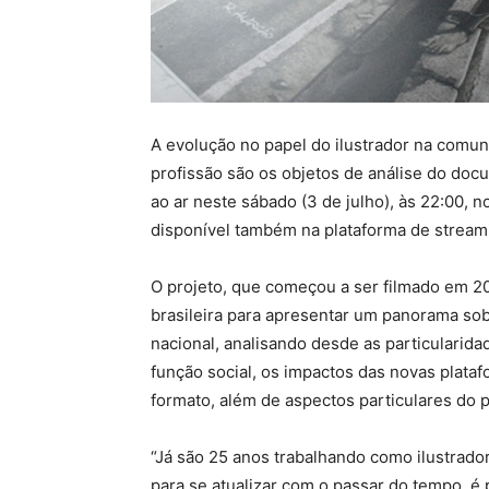
A evolução no papel do ilustrador na comunic
profissão são os objetos de análise do docu
ao ar neste sábado (3 de julho), às 22:00, n
disponível também na plataforma de streami
O projeto, que começou a ser filmado em 2
brasileira para apresentar um panorama sob
nacional, analisando desde as particularida
função social, os impactos das novas plata
formato, além de aspectos particulares do p
“Já são 25 anos trabalhando como ilustrador.
para se atualizar com o passar do tempo, é