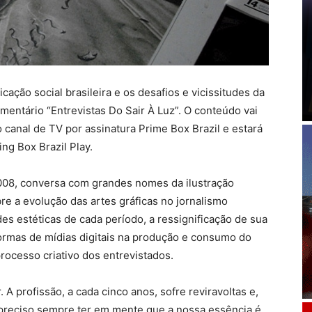
ação social brasileira e os desafios e vicissitudes da
mentário “Entrevistas Do Sair À Luz”. O conteúdo vai
o canal de TV por assinatura Prime Box Brazil e estará
ng Box Brazil Play.
008, conversa com grandes nomes da ilustração
re a evolução das artes gráficas no jornalismo
des estéticas de cada período, a ressignificação de sua
formas de mídias digitais na produção e consumo do
rocesso criativo dos entrevistados.
 A profissão, a cada cinco anos, sofre reviravoltas e,
 preciso sempre ter em mente que a nossa essência é