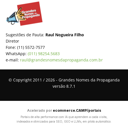
Sugestões de Pauta:
Raul Nogueira Filho
Diretor
Fone: (11) 5572-7577
WhatsApp:
(011) 98254.5683
e-mail:
raul@grandesnomesdapropaganda.com.br
© Copyright 2011 / 2026 - Grandes Nomes da Propaganda
versão 8.7.1
Acelerado por
ecommerce.CAMP/portais
Portais de alta performance com IA que aprendem a cada visita,
indexados e otimizados para SEO, GEO e LLMs, em piloto automático.