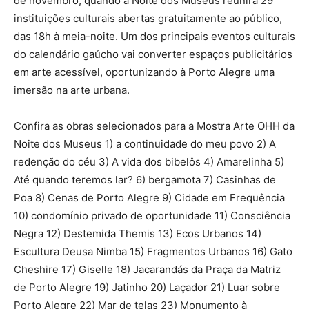
de novembro, quando a Noite dos Museus reunirá 29
instituições culturais abertas gratuitamente ao público,
das 18h à meia-noite. Um dos principais eventos culturais
do calendário gaúcho vai converter espaços publicitários
em arte acessível, oportunizando à Porto Alegre uma
imersão na arte urbana.
Confira as obras selecionados para a Mostra Arte OHH da
Noite dos Museus 1) a continuidade do meu povo 2) A
redenção do céu 3) A vida dos bibelôs 4) Amarelinha 5)
Até quando teremos lar? 6) bergamota 7) Casinhas de
Poa 8) Cenas de Porto Alegre 9) Cidade em Frequência
10) condomínio privado de oportunidade 11) Consciência
Negra 12) Destemida Themis 13) Ecos Urbanos 14)
Escultura Deusa Nimba 15) Fragmentos Urbanos 16) Gato
Cheshire 17) Giselle 18) Jacarandás da Praça da Matriz
de Porto Alegre 19) Jatinho 20) Laçador 21) Luar sobre
Porto Alegre 22) Mar de telas 23) Monumento à