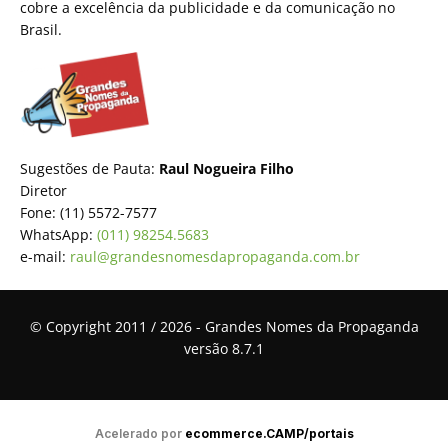
cobre a excelência da publicidade e da comunicação no
Brasil.
Sugestões de Pauta:
Raul Nogueira Filho
Diretor
Fone: (11) 5572-7577
WhatsApp:
(011) 98254.5683
e-mail:
raul@grandesnomesdapropaganda.com.br
© Copyright 2011 / 2026 - Grandes Nomes da Propaganda
versão 8.7.1
Acelerado por
ecommerce.CAMP/portais