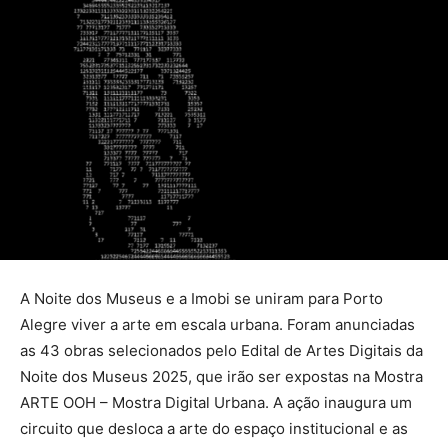
A Noite dos Museus e a Imobi se uniram para Porto
Alegre viver a arte em escala urbana. Foram anunciadas
as 43 obras selecionados pelo Edital de Artes Digitais da
Noite dos Museus 2025, que irão ser expostas na Mostra
ARTE OOH – Mostra Digital Urbana. A ação inaugura um
circuito que desloca a arte do espaço institucional e as