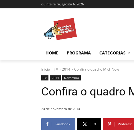
quinta-feira, agosto 6, 2026
HOME
PROGRAMA
CATEGORIAS
Início
TV
2014
Confira o quadro MKT,Now
TV
2014
Novembro
Confira o quadro
24 de novembro de 2014
Facebook
X
Pinterest