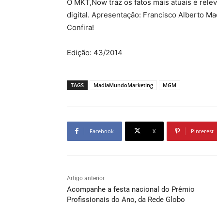
O MKT,Now traz os fatos mais atuais e rele
digital. Apresentação: Francisco Alberto 
Confira!
Edição: 43/2014
TAGS
MadiaMundoMarketing
MGM
Facebook
X
Pinterest
Artigo anterior
Acompanhe a festa nacional do Prêmio
Profissionais do Ano, da Rede Globo