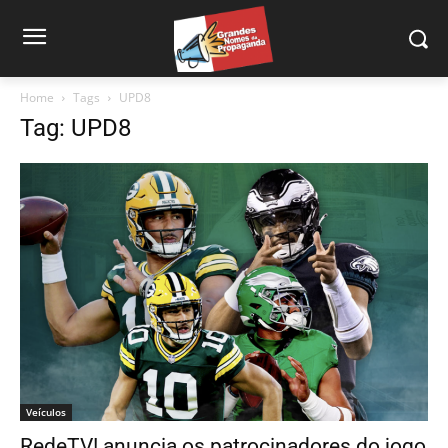
Home
Tags
UPD8
Tag: UPD8
Veículos
RedeTV! anuncia os patrocinadores do jogo