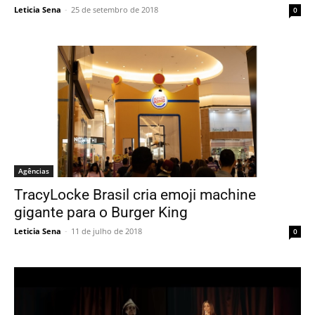
Leticia Sena
-
25 de setembro de 2018
0
Agências
TracyLocke Brasil cria emoji machine
gigante para o Burger King
Leticia Sena
-
11 de julho de 2018
0