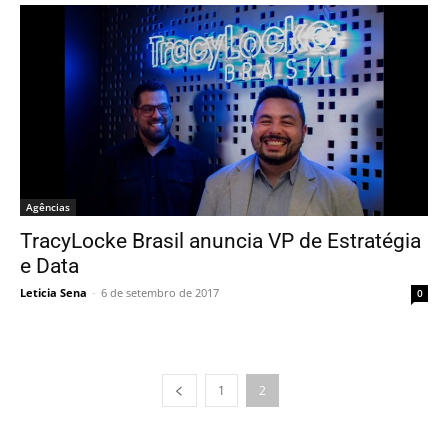
Agências
TracyLocke Brasil anuncia VP de Estratégia
e Data
Leticia Sena
-
6 de setembro de 2017
0
1
2