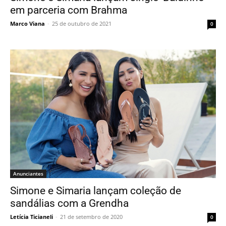
em parceria com Brahma
Marco Viana
-
25 de outubro de 2021
0
Anunciantes
Simone e Simaria lançam coleção de
sandálias com a Grendha
Letícia Ticianeli
-
21 de setembro de 2020
0