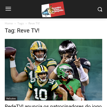
Home
Tags
Reve TV!
Tag: Reve TV!
Veículos
RedeTV! anuncia os patrocinadores do jogo