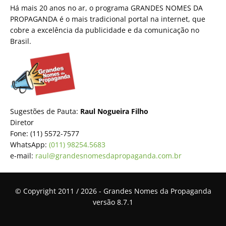
Há mais 20 anos no ar, o programa GRANDES NOMES DA
PROPAGANDA é o mais tradicional portal na internet, que
cobre a excelência da publicidade e da comunicação no
Brasil.
Sugestões de Pauta:
Raul Nogueira Filho
Diretor
Fone: (11) 5572-7577
WhatsApp:
(011) 98254.5683
e-mail:
raul@grandesnomesdapropaganda.com.br
© Copyright 2011 / 2026 - Grandes Nomes da Propaganda
versão 8.7.1