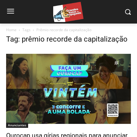
Home
Tags
Prêmio recorde da capitalização
Tag: prêmio recorde da capitalização
Anunciantes
Ourocap usa gírias regionais para anunciar