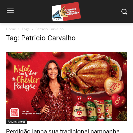
Home
Tags
Patricio Carvalho
Tag: Patricio Carvalho
Anunciantes
Perdigão lança sua tradicional campanha