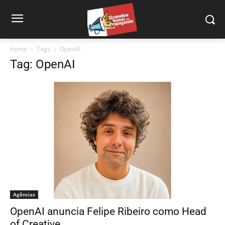
Home
Tags
OpenAI
Tag: OpenAI
Agências
OpenAI anuncia Felipe Ribeiro como Head
of Creative