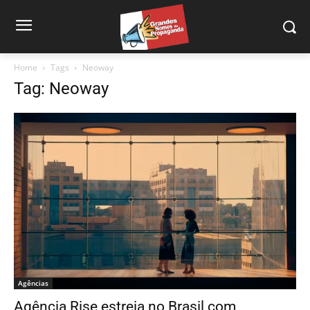
Home
Tags
Neoway
Tag: Neoway
Agências
Agência Rise estreia no Brasil com