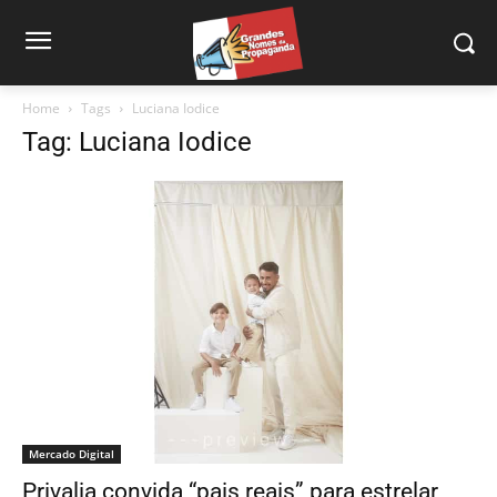
Home
Tags
Luciana Iodice
Tag: Luciana Iodice
Mercado Digital
Privalia convida “pais reais” para estrelar