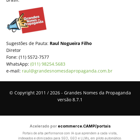
Sugestões de Pauta:
Raul Nogueira Filho
Diretor
Fone: (11) 5572-7577
WhatsApp:
(011) 98254.5683
e-mail:
raul@grandesnomesdapropaganda.com.br
© Copyright 2011 / 2026 - Grandes Nomes da Propaganda
versão 8.7.1
Acelerado por
ecommerce.CAMP/portais
Portais de alta performance com IA que aprendem a cada visita,
indexados e otimizados para SEO, GEO e LLMs, em piloto automático.