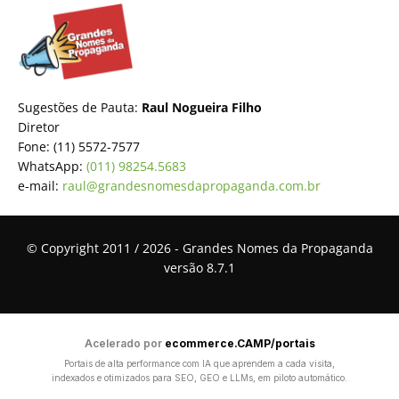
Sugestões de Pauta:
Raul Nogueira Filho
Diretor
Fone: (11) 5572-7577
WhatsApp:
(011) 98254.5683
e-mail:
raul@grandesnomesdapropaganda.com.br
© Copyright 2011 / 2026 - Grandes Nomes da Propaganda
versão 8.7.1
Acelerado por
ecommerce.CAMP/portais
Portais de alta performance com IA que aprendem a cada visita,
indexados e otimizados para SEO, GEO e LLMs, em piloto automático.