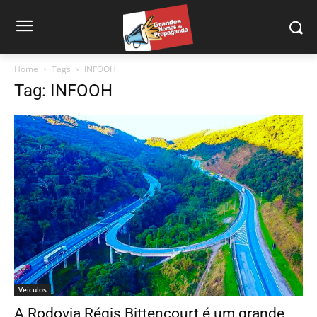
Home
Tags
INFOOH
Tag: INFOOH
Veículos
A Rodovia Régis Bittencourt é um grande