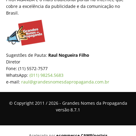
cobre a excelência da publicidade e da comunicação no
Brasil.
Sugestões de Pauta:
Raul Nogueira Filho
Diretor
Fone: (11) 5572-7577
WhatsApp:
(011) 98254.5683
e-mail:
raul@grandesnomesdapropaganda.com.br
© Copyright 2011 / 2026 - Grandes Nomes da Propaganda
versão 8.7.1
Acelerado por
ecommerce.CAMP/portais