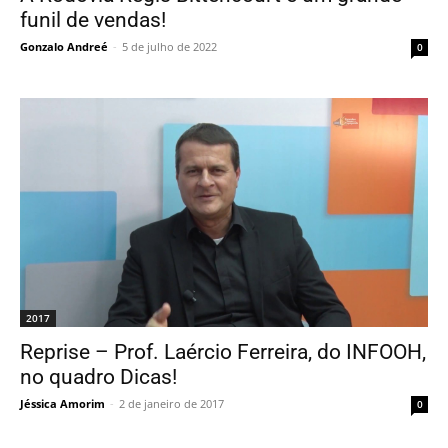
funil de vendas!
Gonzalo Andreé
-
5 de julho de 2022
0
2017
Reprise – Prof. Laércio Ferreira, do INFOOH,
no quadro Dicas!
Jéssica Amorim
-
2 de janeiro de 2017
0