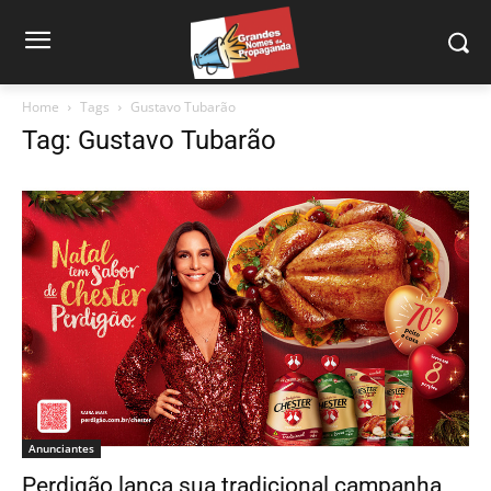
Home
Tags
Gustavo Tubarão
Tag: Gustavo Tubarão
Anunciantes
Perdigão lança sua tradicional campanha