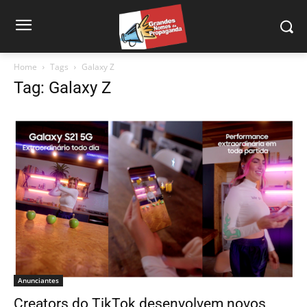
Home
Tags
Galaxy Z
Tag: Galaxy Z
Anunciantes
Creators do TikTok desenvolvem novos