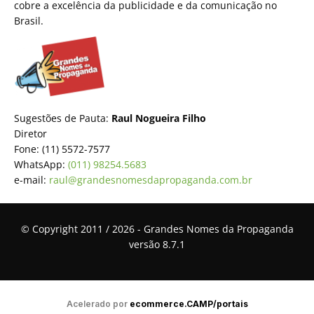
cobre a excelência da publicidade e da comunicação no
Brasil.
Sugestões de Pauta:
Raul Nogueira Filho
Diretor
Fone: (11) 5572-7577
WhatsApp:
(011) 98254.5683
e-mail:
raul@grandesnomesdapropaganda.com.br
© Copyright 2011 / 2026 - Grandes Nomes da Propaganda
versão 8.7.1
Acelerado por
ecommerce.CAMP/portais