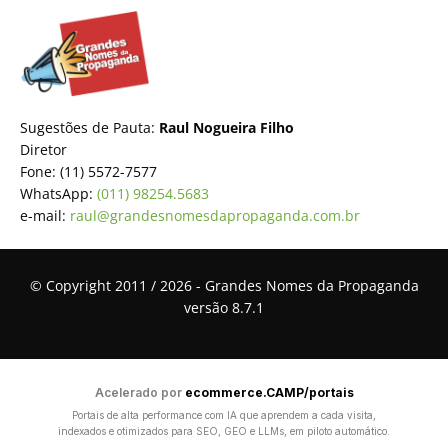
Sugestões de Pauta:
Raul Nogueira Filho
Diretor
Fone: (11) 5572-7577
WhatsApp:
(011) 98254.5683
e-mail:
raul@grandesnomesdapropaganda.com.br
© Copyright 2011 / 2026 - Grandes Nomes da Propaganda
versão 8.7.1
Acelerado por
ecommerce.CAMP/portais
Portais de alta performance com IA que aprendem a cada visita,
indexados e otimizados para SEO, GEO e LLMs, em piloto automático.