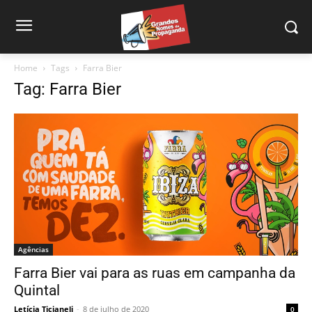
Home
Tags
Farra Bier
Tag: Farra Bier
Agências
Farra Bier vai para as ruas em campanha da
Quintal
Letícia Ticianeli
-
8 de julho de 2020
0