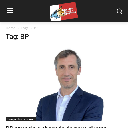
Home
Tags
BP
Tag: BP
Dança das cadeiras