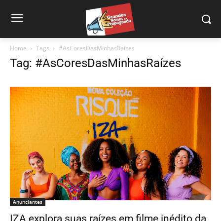
Home
Tags
#AsCoresDasMinhasRaízes
Tag: #AsCoresDasMinhasRaízes
Anunciantes
IZA explora suas raízes em filme inédito da