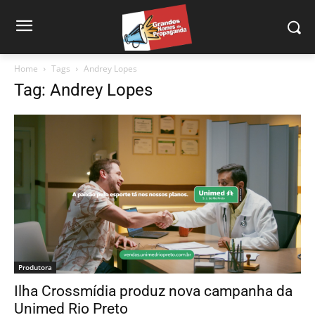
Home
Tags
Andrey Lopes
Tag: Andrey Lopes
Produtora
Ilha Crossmídia produz nova campanha da
Unimed Rio Preto