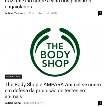
traz reflexão sobre a vida dos pássaros
engaiolados
Letícia Ticianeli
-
21 de outubro de 2020
0
Anunciantes
The Body Shop e AMPARA Animal se unem
em defesa da proibição de testes em
animais
Leticia Sena
-
6 de abril de 2018
0