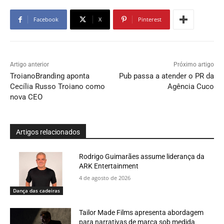
Facebook
X
Pinterest
Artigo anterior
Próximo artigo
TroianoBranding aponta
Pub passa a atender o PR da
Cecília Russo Troiano como
Agência Cuco
nova CEO
Artigos relacionados
Rodrigo Guimarães assume liderança da
ARK Entertainment
4 de agosto de 2026
Dança das cadeiras
Tailor Made Films apresenta abordagem
para narrativas de marca sob medida