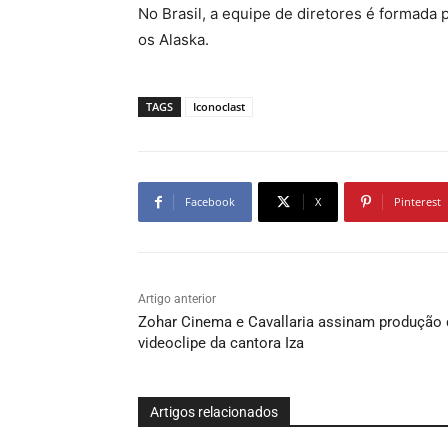
No Brasil, a equipe de diretores é formada 
os Alaska.
TAGS
Iconoclast
Facebook
X
Pinterest
Artigo anterior
Zohar Cinema e Cavallaria assinam produção 
videoclipe da cantora Iza
Artigos relacionados