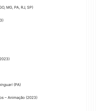
GO, MG, PA, RJ, SP)
23)
(2023)
pinguari
(PA)
iros – Animação (2023)