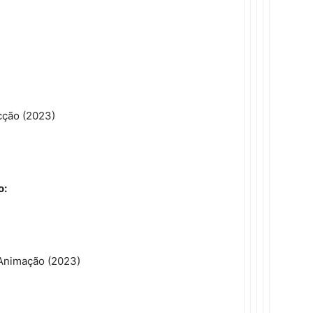
cção (2023)
o:
 Animação (2023)