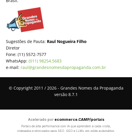
Brasil.
Sugestões de Pauta:
Raul Nogueira Filho
Diretor
Fone: (11) 5572-7577
WhatsApp:
(011) 98254.5683
e-mail:
raul@grandesnomesdapropaganda.com.br
© Copyright 2011 / 2026 - Grandes Nomes da Propaganda
versão 8.7.1
Acelerado por
ecommerce.CAMP/portais
Portais de alta performance com IA que aprendem a cada visita,
indexados e otimizados para SEO, GEO e LLMs, em piloto automático.