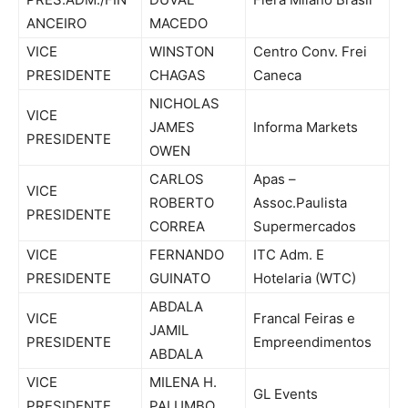
ANCEIRO
MACEDO
VICE
WINSTON
Centro Conv. Frei
PRESIDENTE
CHAGAS
Caneca
NICHOLAS
VICE
JAMES
Informa Markets
PRESIDENTE
OWEN
CARLOS
Apas –
VICE
ROBERTO
Assoc.Paulista
PRESIDENTE
CORREA
Supermercados
VICE
FERNANDO
ITC Adm. E
PRESIDENTE
GUINATO
Hotelaria (WTC)
ABDALA
VICE
Francal Feiras e
JAMIL
PRESIDENTE
Empreendimentos
ABDALA
VICE
MILENA H.
GL Events
PRESIDENTE
PALUMBO