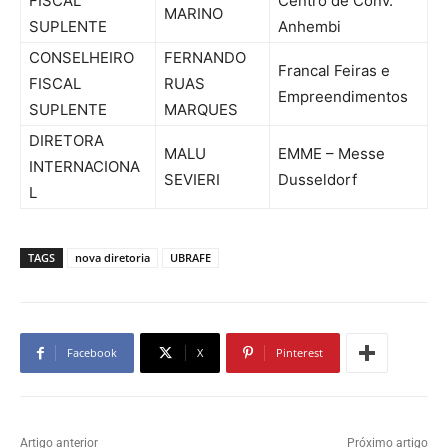
FISCAL
Centro de Conv.
MARINO
SUPLENTE
Anhembi
CONSELHEIRO
FERNANDO
Francal Feiras e
FISCAL
RUAS
Empreendimentos
SUPLENTE
MARQUES
DIRETORA
MALU
EMME – Messe
INTERNACIONA
SEVIERI
Dusseldorf
L
TAGS
nova diretoria
UBRAFE
Facebook
X
Pinterest
Artigo anterior
Próximo artigo