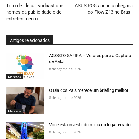
Toró de Ideias: vodcast une
ASUS ROG anuncia chegada
nomes da publicidade e do
do Flow Z13 no Brasil
entretenimento
Artigos relacionados
AGOSTO SAFIRA – Vetores para a Captura
de Valor
8 de agosto de 2026
Mercado
O Dia dos Pais merece um briefing melhor
8 de agosto de 2026
Mercado
Você está investindo mídia no lugar errado.
8 de agosto de 2026