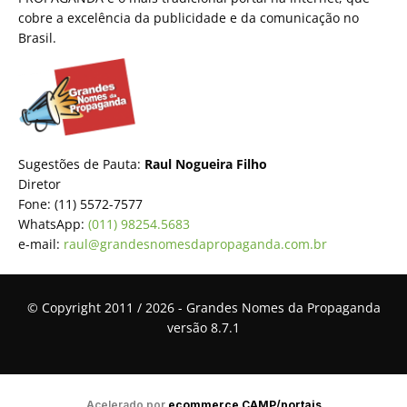
cobre a excelência da publicidade e da comunicação no
Brasil.
Sugestões de Pauta:
Raul Nogueira Filho
Diretor
Fone: (11) 5572-7577
WhatsApp:
(011) 98254.5683
e-mail:
raul@grandesnomesdapropaganda.com.br
© Copyright 2011 / 2026 - Grandes Nomes da Propaganda
versão 8.7.1
Acelerado por
ecommerce.CAMP/portais