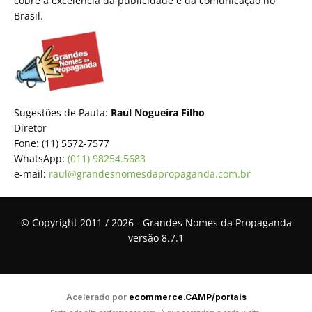
cobre a excelência da publicidade e da comunicação no
Brasil.
Sugestões de Pauta:
Raul Nogueira Filho
Diretor
Fone: (11) 5572-7577
WhatsApp:
(011) 98254.5683
e-mail:
raul@grandesnomesdapropaganda.com.br
© Copyright 2011 / 2026 - Grandes Nomes da Propaganda
versão 8.7.1
Acelerado por
ecommerce.CAMP/portais