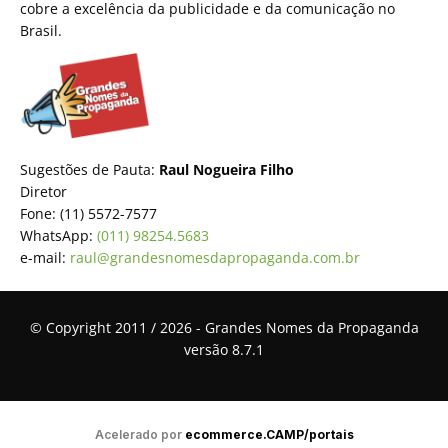
cobre a excelência da publicidade e da comunicação no
Brasil.
Sugestões de Pauta:
Raul Nogueira Filho
Diretor
Fone: (11) 5572-7577
WhatsApp:
(011) 98254.5683
e-mail:
raul@grandesnomesdapropaganda.com.br
© Copyright 2011 / 2026 - Grandes Nomes da Propaganda
versão 8.7.1
Acelerado por
ecommerce.CAMP/portais