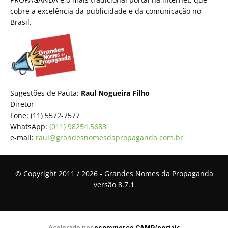
cobre a excelência da publicidade e da comunicação no
Brasil.
Sugestões de Pauta:
Raul Nogueira Filho
Diretor
Fone: (11) 5572-7577
WhatsApp:
(011) 98254.5683
e-mail:
raul@grandesnomesdapropaganda.com.br
© Copyright 2011 / 2026 - Grandes Nomes da Propaganda
versão 8.7.1
Acelerado por
ecommerce.CAMP/portais