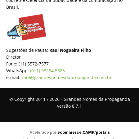
cobre a excelência da publicidade e da comunicação no
Brasil.
Sugestões de Pauta:
Raul Nogueira Filho
Diretor
Fone: (11) 5572-7577
WhatsApp:
(011) 98254.5683
e-mail:
raul@grandesnomesdapropaganda.com.br
© Copyright 2011 / 2026 - Grandes Nomes da Propaganda
versão 8.7.1
Acelerado por
ecommerce.CAMP/portais