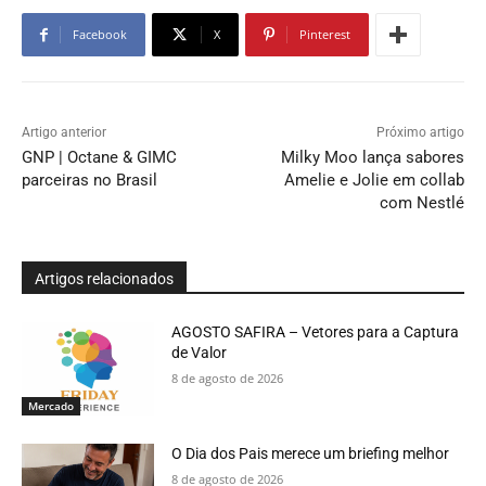
Facebook
X
Pinterest
Artigo anterior
Próximo artigo
GNP | Octane & GIMC
Milky Moo lança sabores
parceiras no Brasil
Amelie e Jolie em collab
com Nestlé
Artigos relacionados
AGOSTO SAFIRA – Vetores para a Captura
de Valor
8 de agosto de 2026
Mercado
O Dia dos Pais merece um briefing melhor
8 de agosto de 2026