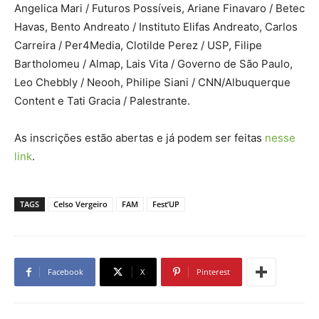
Angelica Mari / Futuros Possíveis, Ariane Finavaro / Betec
Havas, Bento Andreato / Instituto Elifas Andreato, Carlos
Carreira / Per4Media, Clotilde Perez / USP, Filipe
Bartholomeu / Almap, Lais Vita / Governo de São Paulo,
Leo Chebbly / Neooh, Philipe Siani / CNN/Albuquerque
Content e Tati Gracia / Palestrante.
As inscrições estão abertas e já podem ser feitas
nesse
link
.
TAGS
Celso Vergeiro
FAM
Fest’UP
Facebook
X
Pinterest