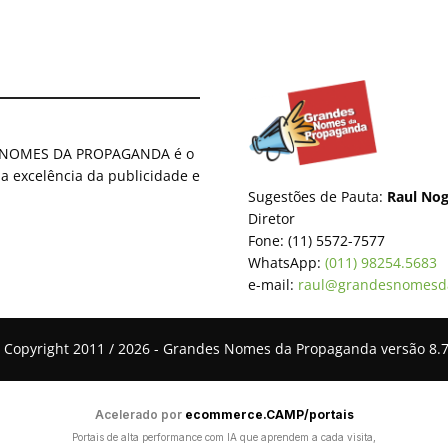
ES NOMES DA PROPAGANDA é o
 a excelência da publicidade e
Sugestões de Pauta:
Raul Nog
Diretor
Fone: (11) 5572-7577
WhatsApp:
(011) 98254.5683
e-mail:
raul@grandesnomesd
 Copyright 2011 / 2026 - Grandes Nomes da Propaganda versão 8.7
Acelerado por
ecommerce.CAMP/portais
Portais de alta performance com IA que aprendem a cada visita,