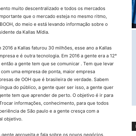
ento muito descentralizado e todos os mercados
 importante que o mercado esteja no mesmo ritmo,
ABOOH, do meio e está levando informação sobre o
idente da Kallas Mídia.
m 2016 a Kallas faturou 30 milhões, esse ano a Kallas
mpresa e é outra tecnologia. Em 2016 a gente era a 12°
a, então a gente tem que se comunicar . Tem que levar
do com uma empresa de ponta, maior empresa
empresas de OOH que é brasileira de verdade. Sabem
a língua do público, a gente quer ser isso, a gente quer
gente tem que aprender de perto. O objetivo é ir para
. Trocar informações, conhecimento, para que todos
eriência de São paulo e a gente cresça com a
l objetivo.
 gente aproveita e fala sobre os novos negócios,