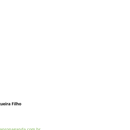
ueira Filho
apropaganda.com.br