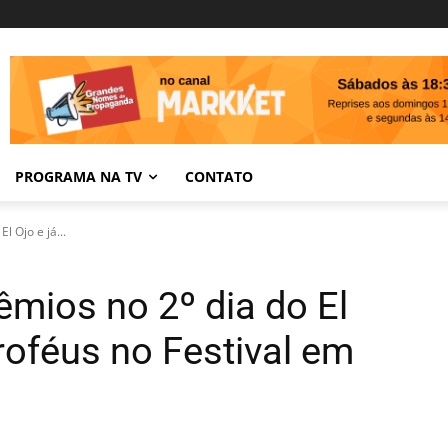
PROGRAMA NA TV
CONTATO
l Ojo e já...
êmios no 2º dia do El
roféus no Festival em