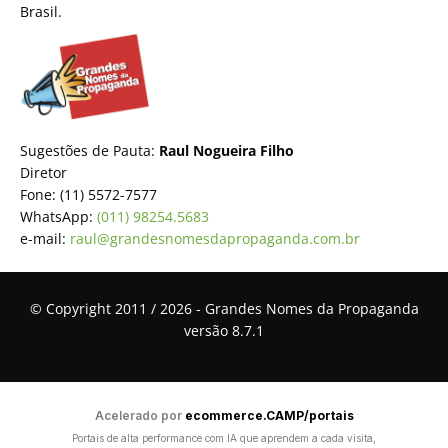
Brasil.
Sugestões de Pauta:
Raul Nogueira Filho
Diretor
Fone: (11) 5572-7577
WhatsApp:
(011) 98254.5683
e-mail:
raul@grandesnomesdapropaganda.com.br
© Copyright 2011 / 2026 - Grandes Nomes da Propaganda
versão 8.7.1
Acelerado por
ecommerce.CAMP/portais
Portais de alta performance com IA que aprendem a cada visita,