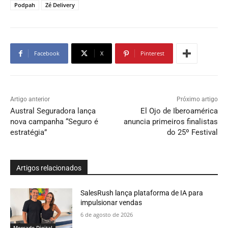
Podpah
Zé Delivery
Facebook
X
Pinterest
Artigo anterior
Próximo artigo
Austral Seguradora lança
El Ojo de Iberoamérica
nova campanha “Seguro é
anuncia primeiros finalistas
estratégia”
do 25º Festival
Artigos relacionados
SalesRush lança plataforma de IA para
impulsionar vendas
6 de agosto de 2026
Mercado Digital