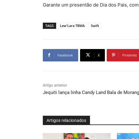
Garante um presentão de Dia dos Pais, com
TAGS
Lew'Lara TBWA
Swift
Facebook
X
Pinterest
Artigo anterior
Jequiti lança linha Candy Land Bala de Moran
Artigos relacionados